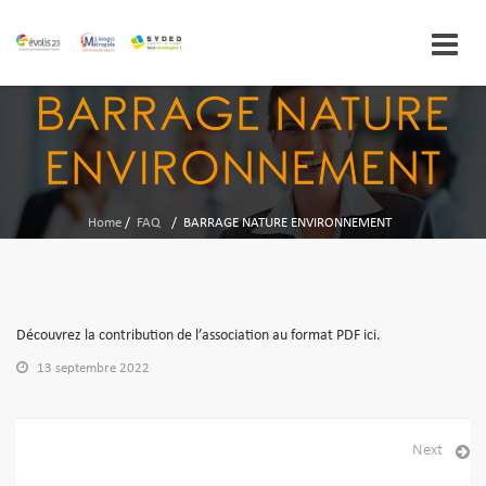
Skip
BARRAGE NATURE
to
content
ENVIRONNEMENT
Home
/
FAQ
/
BARRAGE NATURE ENVIRONNEMENT
Découvrez la contribution de l’association au format PDF ici.
13 septembre 2022
Next