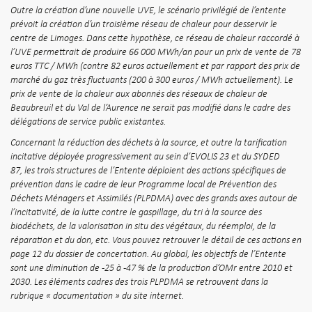
Outre la création d’une nouvelle UVE, le scénario privilégié de l’entente
prévoit la création d’un troisième réseau de chaleur pour desservir le
centre de Limoges. Dans cette hypothèse, ce réseau de chaleur raccordé à
l’UVE permettrait de produire 66 000 MWh/an pour un prix de vente de 78
euros TTC / MWh (contre 82 euros actuellement et par rapport des prix de
marché du gaz très
fluctuants (200 à 300 euros / MWh actuellement). Le
prix de vente de la chaleur aux abonnés des réseaux de chaleur de
Beaubreuil et du Val de l’Aurence ne serait pas modifié dans le cadre des
délégations de service public existantes.
Concernant la réduction des déchets à la source, et outre la tarification
incitative déployée progressivement au sein d’EVOLIS 23 et du SYDED
87,
les trois structures de l’Entente déploient des actions spécifiques de
prévention dans le cadre de leur Programme local de Prévention des
Déchets Ménagers et Assimilés (PLPDMA) avec des grands axes autour de
l’incitativité, de la lutte contre le gaspillage, du tri à la source des
biodéchets, de la valorisation in situ des végétaux, du réemploi, de la
réparation et du don, etc. Vous pouvez retrouver le détail de ces actions en
page 12 du dossier de concertation. Au global, les objectifs de l’Entente
sont une diminution de -25 à -47 % de la production d’OMr entre 2010 et
2030. Les éléments cadres des trois PLPDMA se retrouvent dans la
rubrique « documentation » du site internet.