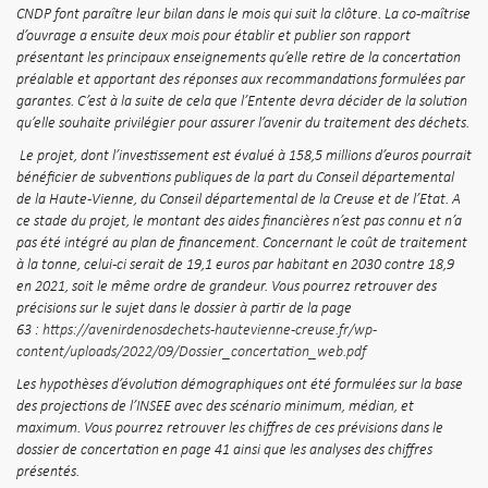
CNDP font paraître leur bilan dans le mois qui suit la clôture. La co-maîtrise
d’ouvrage a ensuite deux mois pour établir et publier son rapport
présentant les principaux enseignements qu’elle retire de la concertation
préalable et apportant des réponses aux recommandations formulées par
garantes. C’est à la suite de cela que l’Entente devra décider de la solution
qu’elle souhaite privilégier pour assurer l’avenir du traitement des déchets.
Le projet, dont l’investissement est évalué à 158,5 millions d’euros pourrait
bénéficier de subventions publiques de la part du Conseil départemental
de la Haute-Vienne, du Conseil départemental de la Creuse et de l’Etat. A
ce stade du projet, le montant des aides financières n’est pas connu et n’a
pas été intégré
au plan de financement. Concernant le coût de traitement
à la tonne, celui-ci serait de 19,1 euros par habitant en 2030 contre 18,9
en 2021, soit le même ordre de grandeur. Vous pourrez retrouver des
précisions sur le sujet dans le dossier à partir de la page
63 :
https://avenirdenosdechets-hautevienne-creuse.fr/wp-
content/uploads/2022/09/Dossier_concertation_web.pdf
Les hypothèses d’évolution démographiques ont été formulées sur la base
des projections de l’INSEE avec des scénario minimum, médian, et
maximum. Vous pourrez retrouver les chiffres de ces prévisions dans le
dossier de concertation en page 41 ainsi que les analyses des chiffres
présentés.