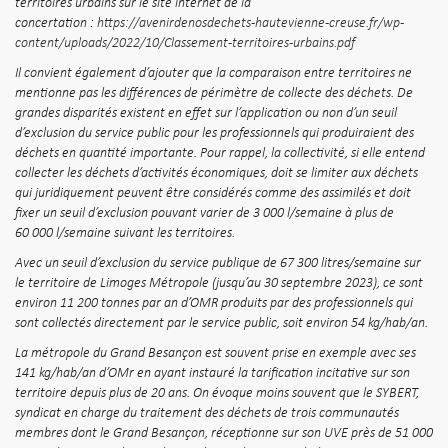
territoires urbains sur le site internet de la
concertation :
https://avenirdenosdechets-hautevienne-creuse.fr/wp-
content/uploads/2022/10/Classement-territoires-urbains.pdf
Il convient également d’ajouter que la comparaison entre territoires ne
mentionne pas les différences de périmètre de collecte des déchets. De
grandes disparités existent en effet sur l’application ou non d’un seuil
d’exclusion du service public pour les professionnels qui produiraient des
déchets en quantité importante. Pour rappel, la collectivité, si elle entend
collecter les déchets d’activités économiques, doit se limiter aux déchets
qui juridiquement peuvent être considérés comme des assimilés et doit
fixer un seuil d’exclusion pouvant varier de 3 000 l/semaine à plus de
60 000 l/semaine suivant les territoires.
Avec un seuil d’exclusion du service publique de 67 300 litres/semaine sur
le territoire de Limoges Métropole (jusqu’au 30 septembre 2023), ce sont
environ 11 200 tonnes par an d’OMR produits par des professionnels qui
sont collectés directement par le service public, soit environ 54 kg/hab/an.
La métropole du Grand Besançon est souvent prise en exemple avec ses
141 kg/hab/an d’OMr en ayant instauré la tarification incitative sur son
territoire depuis plus de 20 ans. On évoque moins souvent que le SYBERT,
syndicat en charge du traitement des déchets de trois communautés
membres dont le Grand Besançon, réceptionne sur son UVE près de 51 000