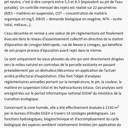
pH neutre, c’est-à-dire compris entre 5,5 et 8.5 (équivalent au pH de l’eau
potable). Un contrôle mensuel des rejets est réalisé sur 22 paramètres
(MES – matières en suspension, COT – concentration de matière
organique en mg/l, DBO5 – demande biologique en oxygène, NTK – azote
total, métaux…).
L’eau décantée et remise à une valeur de pH réglementaire est finalement
évacuée dans le réseau d’assainissement collectif en direction de la station
d’épuration de Limoges Métropole, rue de Nexon à Limoges, qui bénéficie
de son propre process d’épuration avant rejet dans la Vienne.
Ce sont uniquement les eaux pluviales du site qui sont directement dirigées
vers le milieu naturel en contrebas de la parcelle existante en passant
préalablement par un déshuileur/décanteur en application de l’actuel
arrêté préfectoral d’exploitation. Elles font l’objet d’analyses
réglementaires annuelles portant sur la température, le pH, la couleur, la
matière en suspension total et les hydrocarbures totaux. Ces analyses sont
enregistrées sur le portail informatique national GIDAF du ministère de la
transition écologique.
2
Concernant la zone humide, elle a été effectivement évaluée à 2150 m
par le bureau d’études EGEH à travers 14 sondages pédologiques. Les
fonctions hydrologiques, biogéochimique et d’accomplissement du cycle
biologique des espèces semblent relativement limitées (en application du