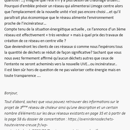
quantité? …j’imagine que l’été il n’y a plus besoin de chauffage urbain…
Pourquoi d’emblée prévoir un réseau qui alimenterai Limoge centre alors
que l’emplacement de la nouvelle unité n’est pas encore choisi …et qu’il
paraîtrait plus économique que le réseau alimente l’environnement
proche de l’incinérateur…
Compte tenu de la situation énergétique actuelle , ce l’annonce d’un 3ème
réseau est effectivement « très vendeur » mais à quel prix des travaux de
création de ce réseau en centre ville ?
Que deviendront les clients de ces réseaux si comme nous l’espérons tous
la quantité de déchets se réduit de façon significative? Sachant que vous
nous avez fermement affirmé qu’aucun déchets autres que ceux de
l’entente ne seront acheminés vers la nouvelle UVE…ou incinérateur..
Il est bien sûr hors de question de ne pas valoriser cette énergie mais en
toute transparence ….
Bonjour,
Tout d’abord, sachez que vous pouvez retrouver des informations sur le
ème
projet de 3
réseau de chaleur ainsi qu’une description et un certain
nombre d’éléments sur les deux réseaux existants en page 35 et à partir de
la page 58 du dossier de concertation :
https://avenirdenosdechets-
hautevienne-creuse.fr/wp-