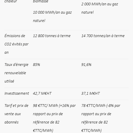
chaleur
biomasse
2 000 MWh/an au gaz
10 000 MWh/an au gaz
naturel
naturel
Émissions de
12 800 tonnes à terme
14 700 tonnes/an à terme
CO2 évités par
an
Taux d’énergie
85%
91,6%
renouvelable
utilisé
Investissement
42,7 M€HT
37,1 M€HT
Tarif et prix de
98 €TTC/ MWh (+16% par
78 €TTC/MWh (-8% par
vente aux
rapport au prix de
rapport au prix de
abonnés
référence de 82
référence de 82
€TTC/MWh)
€TTC/MWh)