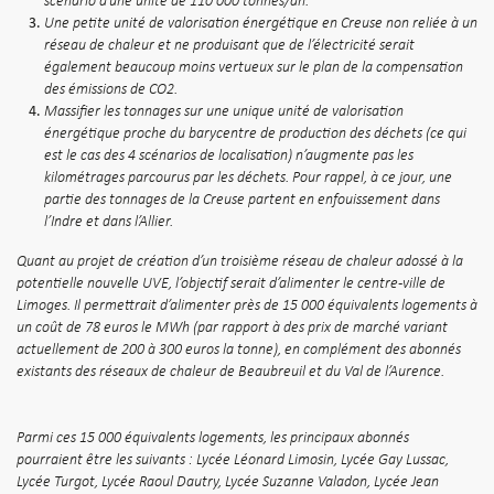
scénario d’une unité de 110 000 tonnes/an.
Une petite unité de valorisation énergétique en Creuse non reliée à un
réseau de chaleur et ne produisant que de l’électricité serait
également beaucoup moins vertueux sur le plan de la compensation
des émissions de CO2.
Massifier les tonnages sur une unique unité de valorisation
énergétique proche du barycentre de production des déchets (ce qui
est le cas des 4 scénarios de localisation) n’augmente pas les
kilométrages parcourus par les déchets. Pour rappel, à ce jour, une
partie des tonnages de la Creuse partent en enfouissement dans
l’Indre et dans l’Allier.
Quant au projet de création d’un troisième réseau de chaleur adossé à la
potentielle nouvelle UVE, l’objectif serait d’alimenter le centre-ville de
Limoges. Il permettrait d’alimenter près de 15 000 équivalents logements à
un coût de 78 euros le MWh (par rapport à des prix de marché variant
actuellement de 200 à 300 euros la tonne), en complément des abonnés
existants des réseaux de chaleur de Beaubreuil et du Val de l’Aurence.
Parmi ces 15 000 équivalents logements, les principaux abonnés
pourraient être les suivants : Lycée Léonard Limosin, Lycée Gay Lussac,
Lycée Turgot, Lycée Raoul Dautry, Lycée Suzanne Valadon, Lycée Jean