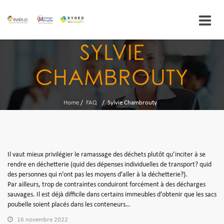
Skip
SYLVIE
to
content
CHAMBROUTY
Home
/
FAQ
/
Sylvie Chambrouty
Il vaut mieux privilégier le ramassage des déchets plutôt qu’inciter à se
rendre en déchetterie (quid des dépenses individuelles de transport? quid
des personnes qui n’ont pas les moyens d’aller à la déchetterie?).
Par ailleurs, trop de contraintes conduiront forcément à des décharges
sauvages. Il est déjà difficile dans certains immeubles d’obtenir que les sacs
poubelle soient placés dans les conteneurs…
16 novembre 2022