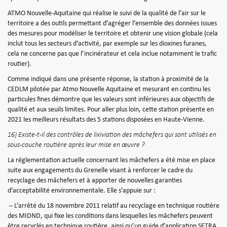
ATMO Nouvelle-Aquitaine qui réalise le suivi de la qualité de l’air sur le
territoire a des outils permettant d’agréger l’ensemble des données issues
des mesures pour modéliser le territoire et obtenir une vision globale (cela
inclut tous les secteurs d’activité, par exemple sur les dioxines furanes,
cela ne concerne pas que l’incinérateur et cela inclue notamment le trafic
routier).
Comme indiqué dans une présente réponse, la station à proximité de la
CEDLM pilotée par Atmo Nouvelle Aquitaine et mesurant en continu les
particules fines démontre que les valeurs sont inférieures aux objectifs de
qualité et aux seuils limites. Pour aller plus loin, cette station présente en
2021 les meilleurs résultats des 5 stations disposées en Haute-Vienne.
16) Existe-t-il des contrôles de lixiviation des mâchefers qui sont utilisés en
sous-couche routière après leur mise en œuvre ?
La réglementation actuelle concernant les mâchefers a été mise en place
suite aux engagements du Grenelle visant à renforcer le cadre du
recyclage des mâchefers et à apporter de nouvelles garanties
d’acceptabilité environnementale. Elle s’appuie sur :
– L’arrêté du 18 novembre 2011 relatif au recyclage en technique routière
des MIDND, qui fixe les conditions dans lesquelles les mâchefers peuvent
être recyclés en technique routière, ainsi qu’un guide d’application SETRA