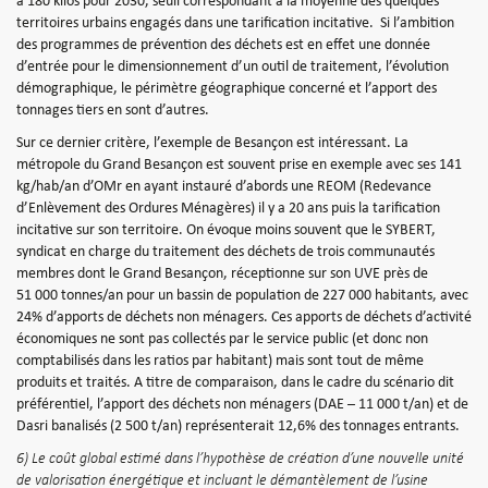
à 180 kilos pour 2030, seuil correspondant à la moyenne des quelques
territoires urbains engagés dans une tarification incitative.
Si l’ambition
des programmes de prévention des déchets est en effet une donnée
d’entrée pour le dimensionnement d’un outil de traitement, l’évolution
démographique, le périmètre géographique concerné et l’apport des
tonnages tiers en sont d’autres.
Sur ce dernier critère, l’exemple de Besançon est intéressant. La
métropole du Grand Besançon est souvent prise en exemple avec ses 141
kg/hab/an d’OMr en ayant instauré d’abords une REOM (Redevance
d’Enlèvement des Ordures Ménagères) il y a 20 ans puis la tarification
incitative sur son territoire. On évoque moins souvent que le SYBERT,
syndicat en charge du traitement des déchets de trois communautés
membres dont le Grand Besançon, réceptionne sur son UVE près de
51 000 tonnes/an pour un bassin de population de 227 000 habitants, avec
24% d’apports de déchets non ménagers. Ces apports de déchets d’activité
économiques ne sont pas collectés par le service public (et donc non
comptabilisés dans les ratios par habitant) mais sont tout de même
produits et traités. A titre de comparaison, dans le cadre du scénario dit
préférentiel, l’apport des déchets non ménagers (DAE – 11 000 t/an) et de
Dasri banalisés (2 500 t/an) représenterait 12,6% des tonnages entrants.
6) Le coût global estimé dans l’hypothèse de création d’une nouvelle unité
de valorisation énergétique et incluant le démantèlement de l’usine