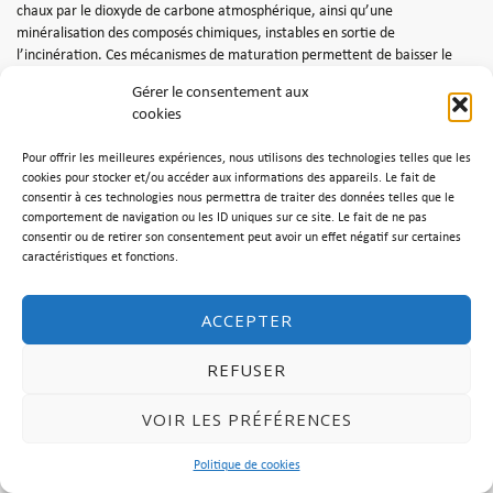
chaux par le dioxyde de carbone atmosphérique, ainsi qu’une
minéralisation des composés chimiques, instables en sortie de
l’incinération. Ces mécanismes de maturation permettent de baisser le
potentiel d’hydrogène (pH) du matériau et, par voie de conséquence, de
Gérer le consentement aux
réduire son potentiel polluant en rendant insolubles les hydroxydes de la
cookies
plus grande partie des métaux lourds. Ils permettent également au
matériau d’acquérir en fin de maturation des caractéristiques
Pour offrir les meilleures expériences, nous utilisons des technologies telles que les
géotechniques et environnementales stables. Cette phase de maturation
cookies pour stocker et/ou accéder aux informations des appareils. Le fait de
est de l’ordre de 1 à 12 mois selon les conditions d’échange physico-
consentir à ces technologies nous permettra de traiter des données telles que le
chimique avec l’air ambiant.
comportement de navigation ou les ID uniques sur ce site. Le fait de ne pas
consentir ou de retirer son consentement peut avoir un effet négatif sur certaines
Les mâchefers ne sont utilisés en sous couche routière que s’ils répondent
caractéristiques et fonctions.
à des critères précis garantissant leur compatibilité avec cet usage.
Chaque lot est soumis à l’étude du comportement à la lixiviation et à
l’évaluation de la teneur intrinsèque en éléments polluants et compare les
ACCEPTER
résultats obtenus avec les valeurs réglementaires. La teneur intrinsèque
en éléments polluants (COT, BTEX, 7 congénères PCB, Hydrocarbures, HAP
REFUSER
et dioxines et furannes) est évaluée sur la base des résultats d’une analyse
en contenu total menée sur un échantillon représentatif du lot de
VOIR LES PRÉFÉRENCES
mâchefer élaboré à caractériser. Le comportement à la lixiviation est
évalué sur la base des résultats d’un essai de lixiviation mené
conformément à la norme NF EN 12457-2 [1] sur un échantillon
Politique de cookies
représentatif du lot de mâchefer après maturation et avant mise en