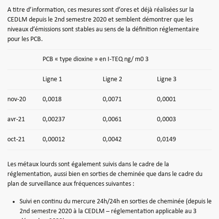
A titre d’information, ces mesures sont d’ores et déjà réalisées sur la
CEDLM depuis le 2nd semestre 2020 et semblent démontrer que les
niveaux d’émissions sont stables au sens de la définition réglementaire
pour les PCB.
PCB « type dioxine » en I-TEQ ng/ m0 3
Ligne 1
Ligne 2
Ligne 3
nov-20
0,0018
0,0071
0,0001
avr-21
0,00237
0,0061
0,0003
oct-21
0,00012
0,0042
0,0149
Les métaux lourds sont également suivis dans le cadre de la
réglementation, aussi bien en sorties de cheminée que dans le cadre du
plan de surveillance aux fréquences suivantes :
Suivi en continu du mercure 24h/24h en sorties de cheminée (depuis le
2nd semestre 2020 à la CEDLM – réglementation applicable au 3