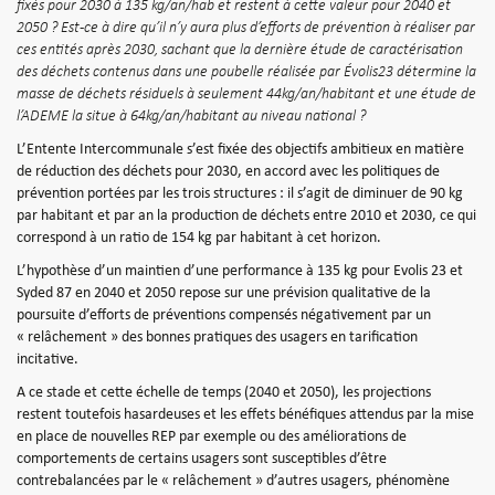
fixés pour 2030 à 135 kg/an/hab et restent à cette valeur pour 2040 et
2050 ? Est-ce à dire qu’il n’y aura plus d’efforts de prévention à réaliser par
ces entités après 2030, sachant que la dernière étude de caractérisation
des déchets contenus dans une poubelle réalisée par Évolis23 détermine la
masse de déchets résiduels à seulement 44kg/an/habitant et une étude de
l’ADEME la situe à 64kg/an/habitant au niveau national ?
L’Entente Intercommunale s’est fixée des objectifs ambitieux en matière
de réduction des déchets pour 2030, en accord avec les politiques de
prévention portées par les trois structures : il s’agit de diminuer de 90 kg
par habitant et par an la production de déchets entre 2010 et 2030, ce qui
correspond à un ratio de 154 kg par habitant à cet horizon.
L’hypothèse d’un maintien d’une performance à 135 kg pour Evolis 23 et
Syded 87 en 2040 et 2050 repose sur une prévision qualitative de la
poursuite d’efforts de préventions compensés négativement par un
« relâchement » des bonnes pratiques des usagers en tarification
incitative.
A ce stade et cette échelle de temps (2040 et 2050), les projections
restent toutefois hasardeuses et les effets bénéfiques attendus par la mise
en place de nouvelles REP par exemple ou des améliorations de
comportements de certains usagers sont susceptibles d’être
contrebalancées par le « relâchement » d’autres usagers, phénomène