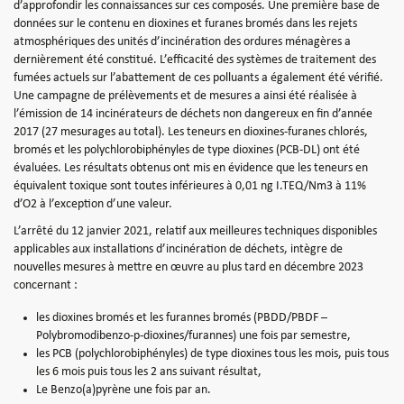
d’approfondir les connaissances sur ces composés. Une première base de
données sur le contenu en dioxines et furanes bromés dans les rejets
atmosphériques des unités d’incinération des ordures ménagères a
dernièrement été constitué. L’efficacité des systèmes de traitement des
fumées actuels sur l’abattement de ces polluants a également été vérifié.
Une campagne de prélèvements et de mesures a ainsi été réalisée à
l’émission de 14 incinérateurs de déchets non dangereux en fin d’année
2017 (27 mesurages au total). Les teneurs en dioxines-furanes chlorés,
bromés et les polychlorobiphényles de type dioxines (PCB-DL) ont été
évaluées. Les résultats obtenus ont mis en évidence que les teneurs en
équivalent toxique sont toutes inférieures à 0,01 ng I.TEQ/Nm3 à 11%
d’O2 à l’exception d’une valeur.
L’arrêté du 12 janvier 2021, relatif aux meilleures techniques disponibles
applicables aux installations d’incinération de déchets, intègre de
nouvelles mesures à mettre en œuvre au plus tard en décembre 2023
concernant :
les dioxines bromés et les furannes bromés (PBDD/PBDF –
Polybromodibenzo-p-dioxines/furannes) une fois par semestre,
les PCB (polychlorobiphényles) de type dioxines tous les mois, puis tous
les 6 mois puis tous les 2 ans suivant résultat,
Le Benzo(a)pyrène une fois par an.