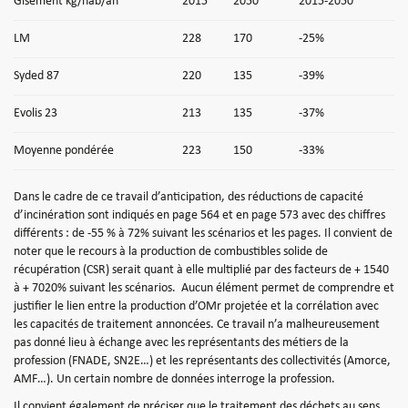
Gisement kg/hab/an
2015
2050
2015-2050
LM
228
170
-25%
Syded 87
220
135
-39%
Evolis 23
213
135
-37%
Moyenne pondérée
223
150
-33%
Dans le cadre de ce travail d’anticipation, des réductions de capacité
d’incinération sont indiqués en page 564 et en page 573 avec des chiffres
différents : de -55 % à 72% suivant les scénarios et les pages. Il convient de
noter que le recours à la production de combustibles solide de
récupération (CSR) serait quant à elle multiplié par des facteurs de + 1540
à + 7020% suivant les scénarios.
Aucun élément permet de comprendre et
justifier le lien entre la production d’OMr projetée et la corrélation avec
les capacités de traitement annoncées. Ce travail n’a malheureusement
pas donné lieu à échange avec les représentants des métiers de la
profession (FNADE, SN2E…) et les représentants des collectivités (Amorce,
AMF…). Un certain nombre de données interroge la profession.
Il convient également de préciser que le traitement des déchets au sens