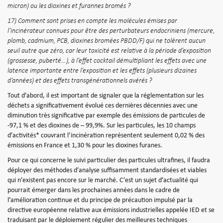
micron) ou les dioxines et furannes bromés ?
17) Comment sont prises en compte les molécules émises par
l’incinérateur connues pour être des perturbateurs endocriniens (mercure,
plomb, cadmium, PCB, dioxines bromées PBDD/F) qui ne tolèrent aucun
seuil autre que zéro, car leur toxicité est relative à la période d’exposition
(grossesse, puberté…), à l’effet cocktail démultipliant les effets avec une
latence importante entre l’exposition et les effets (plusieurs dizaines
d’années) et des effets transgénérationnels avérés ?
Tout d’abord, il est important de signaler que la réglementation sur les
déchets a significativement évolué ces dernières décennies avec une
diminution très significative par exemple des émissions de particules de
-97,1 % et des dioxines de – 99,9%. Sur les particules, les 10 champs
d’activités* couvrant l’incinération représentent seulement 0,02 % des
émissions en France et 1,30 % pour les dioxines furanes.
Pour ce qui concerne le suivi particulier des particules ultrafines, il faudra
déployer des méthodes d’analyse suffisamment standardisées et viables
qui n’existent pas encore sur le marché. C’est un sujet d’actualité qui
pourrait émerger dans les prochaines années dans le cadre de
l’amélioration continue et du principe de précaution impulsé par la
directive européenne relative aux émissions industrielles appelée IED et se
traduisant par le déploiement régulier des meilleures techniques