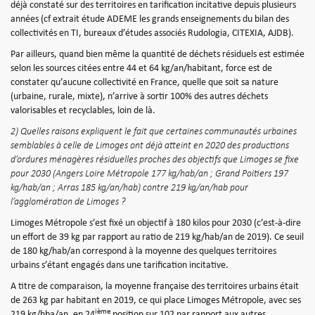
déjà constaté sur des territoires en tarification incitative depuis plusieurs
années (cf extrait étude ADEME les grands enseignements du bilan des
collectivités en TI, bureaux d’études associés Rudologia, CITEXIA, AJDB).
Par ailleurs, quand bien même la quantité de déchets résiduels est estimée
selon les sources citées entre 44 et 64 kg/an/habitant, force est de
constater qu’aucune collectivité en France, quelle que soit sa nature
(urbaine, rurale, mixte), n’arrive à sortir 100% des autres déchets
valorisables et recyclables, loin de là.
2) Quelles raisons expliquent le fait que certaines communautés urbaines
semblables à celle de Limoges ont déjà atteint en 2020 des productions
d’ordures ménagères résiduelles proches des objectifs que Limoges se fixe
pour 2030 (Angers Loire Métropole 177 kg/hab/an ; Grand Poitiers 197
kg/hab/an ; Arras 185 kg/an/hab) contre 219 kg/an/hab pour
l’agglomération de Limoges ?
Limoges Métropole s’est fixé un objectif à 180 kilos pour 2030 (c’est-à-dire
un effort de 39 kg par rapport au ratio de 219 kg/hab/an de 2019). Ce seuil
de 180 kg/hab/an correspond à la moyenne des quelques territoires
urbains s’étant engagés dans une tarification incitative.
A titre de comparaison, la moyenne française des territoires urbains était
de 263 kg par habitant en 2019, ce qui place Limoges Métropole, avec ses
ième
219 kg/hba/an, en 24
position sur 102 par rapport aux autres