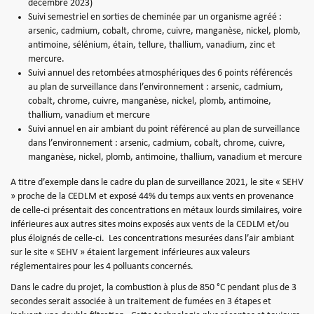
décembre 2023)
Suivi semestriel en sorties de cheminée par un organisme agréé :
arsenic, cadmium, cobalt, chrome, cuivre, manganèse, nickel, plomb,
antimoine, sélénium, étain, tellure, thallium, vanadium, zinc et
mercure.
Suivi annuel des retombées atmosphériques des 6 points référencés
au plan de surveillance dans l’environnement : arsenic, cadmium,
cobalt, chrome, cuivre, manganèse, nickel, plomb, antimoine,
thallium, vanadium et mercure
Suivi annuel en air ambiant du point référencé au plan de surveillance
dans l’environnement : arsenic, cadmium, cobalt, chrome, cuivre,
manganèse, nickel, plomb, antimoine, thallium, vanadium et mercure
A titre d’exemple dans le cadre du plan de surveillance 2021, le site « SEHV
» proche de la CEDLM et exposé 44% du temps aux vents en provenance
de celle-ci présentait des concentrations en métaux lourds similaires, voire
inférieures aux autres sites moins exposés aux vents de la CEDLM et/ou
plus éloignés de celle-ci.
Les concentrations mesurées dans l’air ambiant
sur le site « SEHV » étaient largement inférieures aux valeurs
réglementaires pour les 4 polluants concernés.
Dans le cadre du projet, la combustion à plus de 850 °C pendant plus de 3
secondes serait associée à un traitement de fumées en 3 étapes et