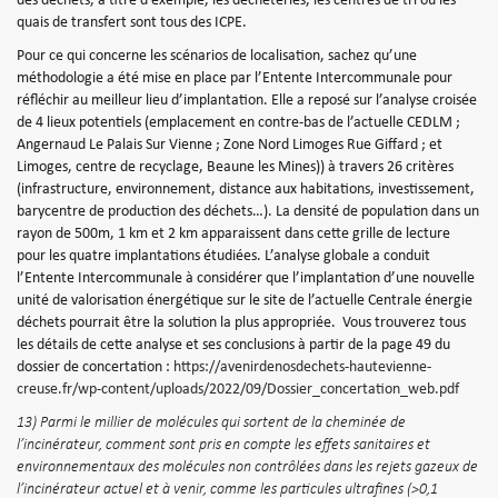
des déchets, à titre d’exemple, les déchèteries, les centres de tri ou les
quais de transfert sont tous des ICPE.
Pour ce qui concerne les scénarios de localisation, sachez qu’une
méthodologie a été mise en place par l’Entente Intercommunale pour
réfléchir au meilleur lieu d’implantation. Elle a reposé sur l’analyse croisée
de 4 lieux potentiels (emplacement en contre-bas de l’actuelle CEDLM ;
Angernaud Le Palais Sur Vienne ; Zone Nord Limoges Rue Giffard ; et
Limoges, centre de recyclage, Beaune les Mines)) à travers 26 critères
(infrastructure, environnement, distance aux habitations, investissement,
barycentre de production des déchets…). La densité de population dans un
rayon de 500m, 1 km et 2 km apparaissent dans cette grille de lecture
pour les quatre implantations étudiées. L’analyse globale a conduit
l’Entente Intercommunale à considérer que l’implantation d’une nouvelle
unité de valorisation énergétique sur le site de l’actuelle Centrale énergie
déchets pourrait être la solution la plus appropriée.
Vous trouverez tous
les détails de cette analyse et ses conclusions à partir de la page 49 du
dossier de concertation :
https://avenirdenosdechets-hautevienne-
creuse.fr/wp-content/uploads/2022/09/Dossier_concertation_web.pdf
13) Parmi le millier de molécules qui sortent de la cheminée de
l’incinérateur, comment sont pris en compte les effets sanitaires et
environnementaux des molécules non contrôlées dans les rejets gazeux de
l’incinérateur actuel et à venir, comme les particules ultrafines (>0,1